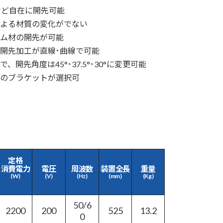
など自在に開先可能
よる材質の変化がでない
ウム材の開先が可能
の開先加工が直線･曲線で可能
開先角度は45°･37.5°･30°に変更可能
のブラケットが選択可
定格
電圧
周波数
装置全長
重量
消費電力
(V)
(Hz)
(mm)
(Kg)
(W)
50/6
2200
200
525
13.2
0