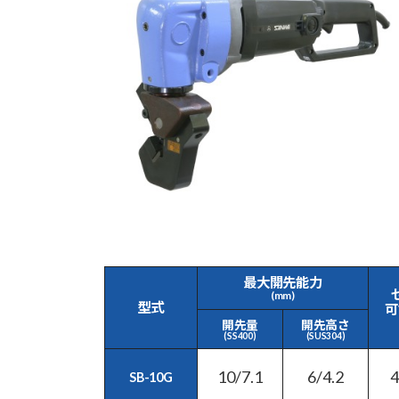
最大開先能力
(mm)
型式
可
開先量
開先高さ
(SS400)
(SUS304)
10/7.1
6/4.2
SB-10G