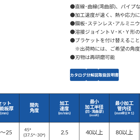
●直線･曲線(湾曲部)、パイプ
●加工速度が速く、熱や応力に
●鋼板･ステンレス･アルミニ
●溶接ジョイントＶ･Ｋ･Ｙ形
●ブラケットを付け替えることで、
※出荷時には、ご希望の角度
●刃物は再研磨可能
カタログ
分解図
取扱説明書
最小
セット
加工
最小加工
開先
加工半径
能板厚
速度
管内径
角度
(凹･湾曲部)
(mm)
(m/min)
(mmΦ)(＊1)
(mmR)
45°
4～25
2.5
40以上
80以上
(37.5°･30°)