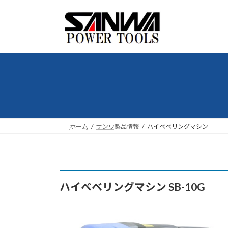
コ
ナ
ン
ビ
テ
ゲ
ン
ー
ツ
シ
へ
ョ
ス
ン
キ
に
ッ
移
プ
動
ホーム
サンワ製品情報
ハイベベリングマシン
ハイベベリングマシン SB-10G