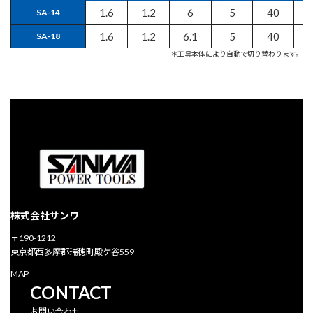
1.6
1.2
6
5
40
2
SA-14
1.6
1.2
6.1
5
40
2
SA-18
＊工具本体により自動で切り替わります。
株式会社サンワ
〒190-1212
東京都西多摩郡瑞穂町殿ケ谷559
MAP
CONTACT
お問い合わせ