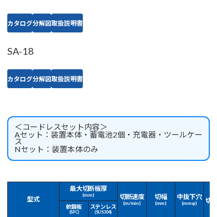
カタログ
分解図
取扱説明書
SA-18
カタログ
分解図
取扱説明書
＜コードレスセット内容＞
Aセット：装置本体・蓄電池2個・充電器・ツールケー
ス
Nセット：装置本体のみ
最大切断板厚
(mm)
切断速度
切幅
中抜下穴
型式
切
(m/min)
(mm)
(mmφ)
軟鋼板
ステンレス
(m
(SPC)
(SUS304)